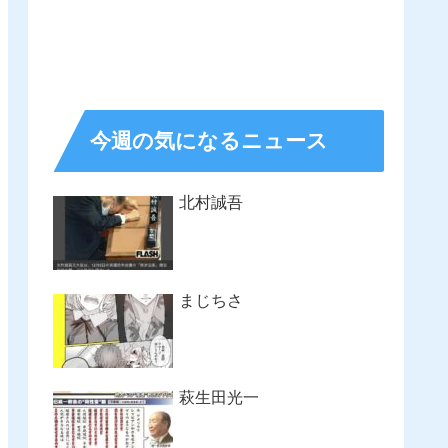
今週の気になるニュース
北村誠吾
まじちさ
萩生田光一