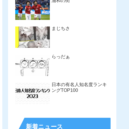
浦和の街
まじちさ
らっだぁ
日本の有名人知名度ランキ
ングTOP100
新着ニュース