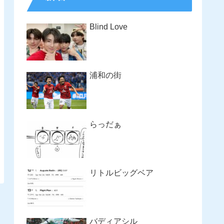
Blind Love
浦和の街
らっだぁ
リトルビッグベア
バディアシル