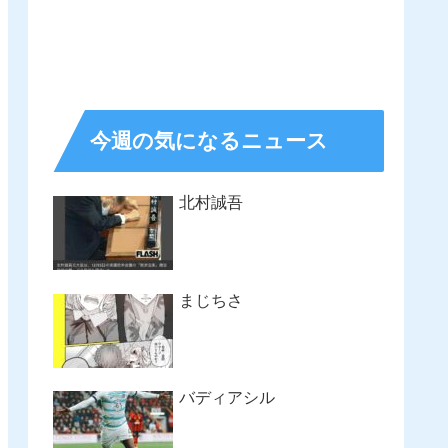
今週の気になるニュース
北村誠吾
まじちさ
バディアシル