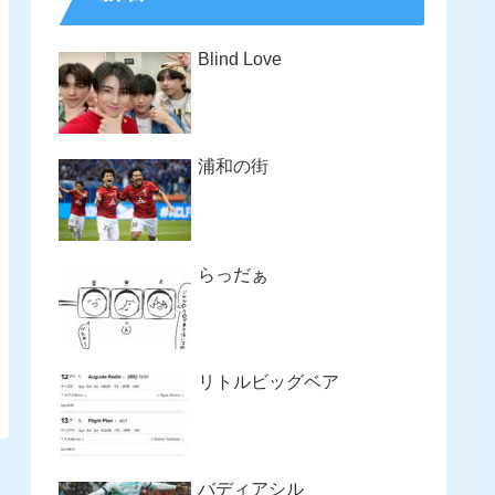
Blind Love
浦和の街
らっだぁ
リトルビッグベア
バディアシル