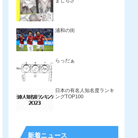
まじちさ
浦和の街
らっだぁ
日本の有名人知名度ランキ
ングTOP100
新着ニュース