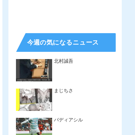
今週の気になるニュース
北村誠吾
まじちさ
バディアシル