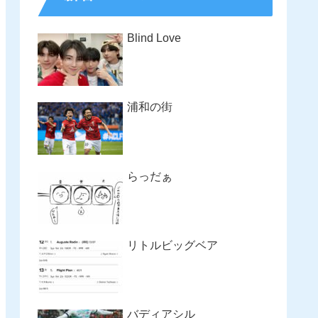
Blind Love
浦和の街
らっだぁ
リトルビッグベア
バディアシル