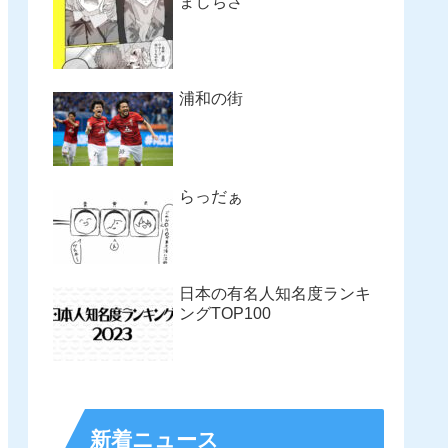
まじちさ
浦和の街
らっだぁ
日本の有名人知名度ランキ
ングTOP100
新着ニュース