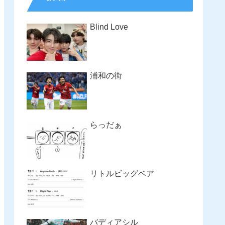
Blind Love
浦和の街
らっだぁ
リトルビッグベア
バディアシル