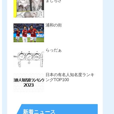
まじちさ
浦和の街
らっだぁ
日本の有名人知名度ランキ
ングTOP100
新着ニュース