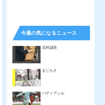
今週の気になるニュース
北村誠吾
まじちさ
バディアシル