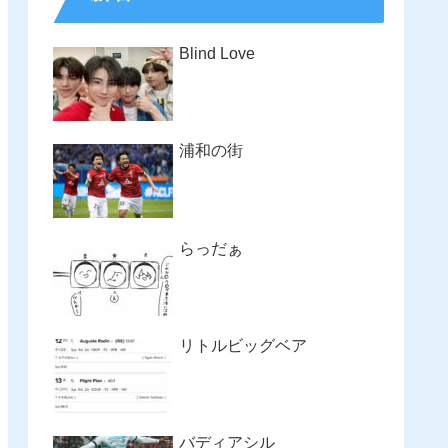
Blind Love
浦和の街
らっだぁ
リトルビッグベア
バディアシル