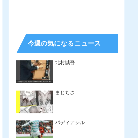
今週の気になるニュース
北村誠吾
まじちさ
バディアシル