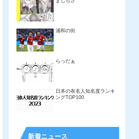
まじちさ
浦和の街
らっだぁ
日本の有名人知名度ランキ
ングTOP100
新着ニュース