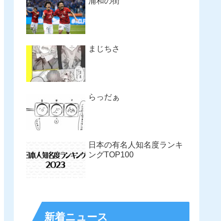
浦和の街
まじちさ
らっだぁ
日本の有名人知名度ランキ
ングTOP100
新着ニュース