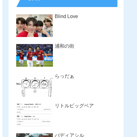
Blind Love
浦和の街
らっだぁ
リトルビッグベア
バディアシル