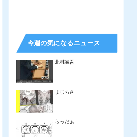
今週の気になるニュース
北村誠吾
まじちさ
らっだぁ