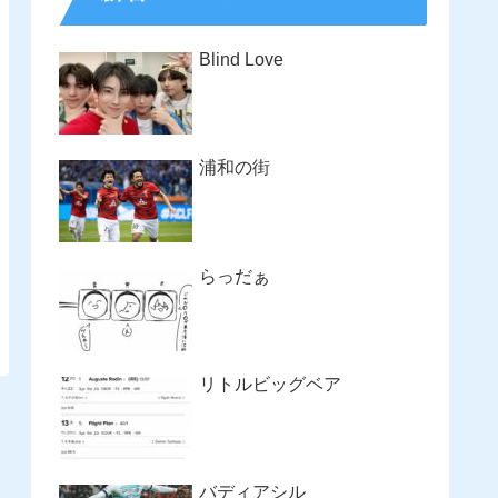
Blind Love
浦和の街
らっだぁ
リトルビッグベア
バディアシル