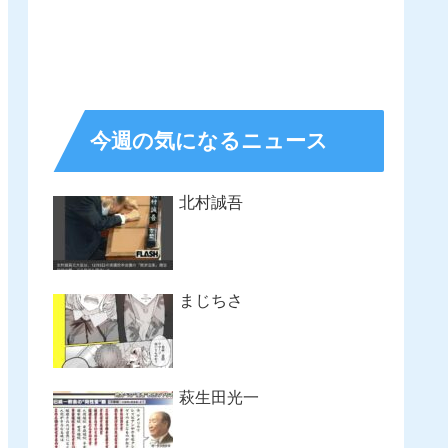
今週の気になるニュース
北村誠吾
まじちさ
萩生田光一