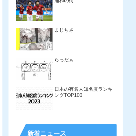
浦和の街
まじちさ
らっだぁ
日本の有名人知名度ランキ
ングTOP100
新着ニュース