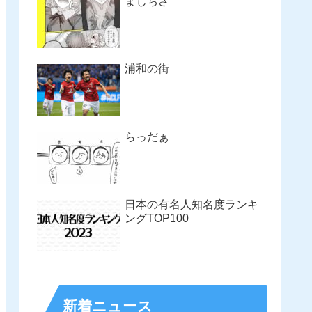
まじちさ
浦和の街
らっだぁ
日本の有名人知名度ランキ
ングTOP100
新着ニュース