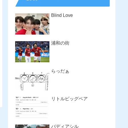
Blind Love
浦和の街
らっだぁ
リトルビッグベア
バディアシル