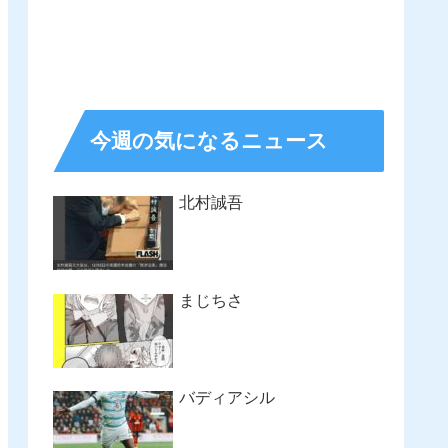
今週の気になるニュース
北村誠吾
まじちさ
バディアシル