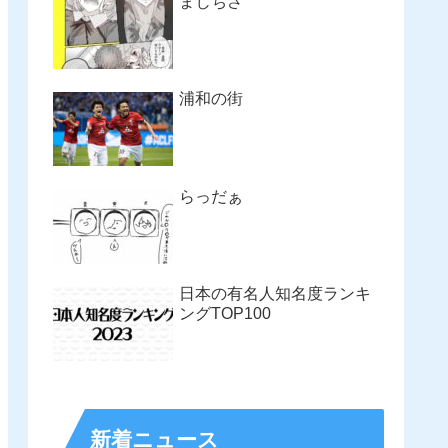
まじちさ
浦和の街
らっだぁ
日本の有名人知名度ランキ
ングTOP100
新着ニュース