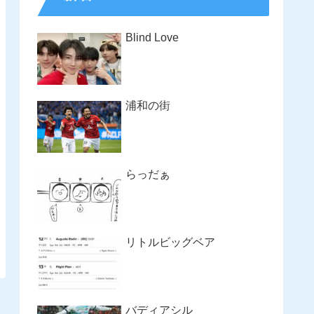
Blind Love
浦和の街
らっだぁ
リトルビッグベア
バディアシル