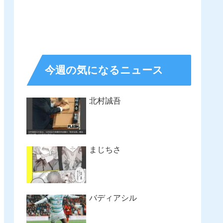
今週の気になるニュース
北村誠吾
まじちさ
バディアシル