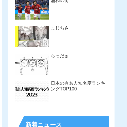
浦和の街
まじちさ
らっだぁ
日本の有名人知名度ランキ
ングTOP100
新着ニュース