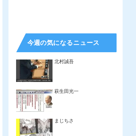
今週の気になるニュース
北村誠吾
萩生田光一
まじちさ