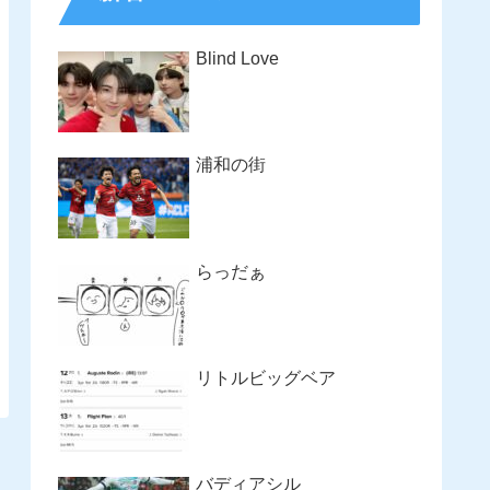
Blind Love
浦和の街
らっだぁ
リトルビッグベア
バディアシル