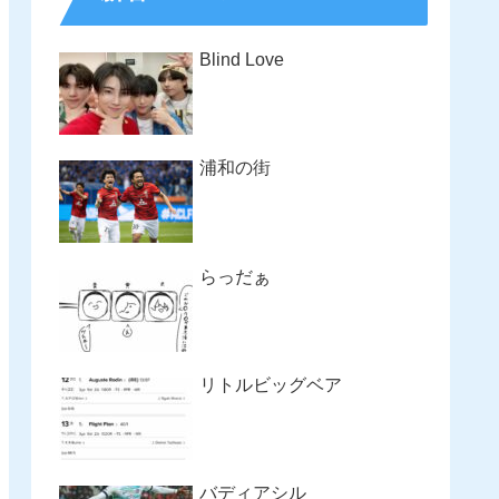
Blind Love
浦和の街
らっだぁ
リトルビッグベア
バディアシル