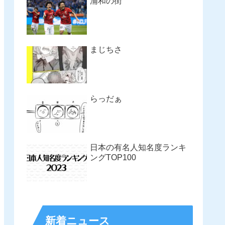
浦和の街
まじちさ
らっだぁ
日本の有名人知名度ランキ
ングTOP100
新着ニュース