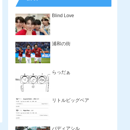
Blind Love
浦和の街
らっだぁ
リトルビッグベア
バディアシル