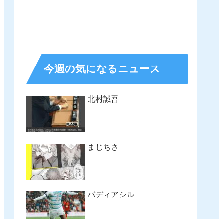
今週の気になるニュース
北村誠吾
まじちさ
バディアシル