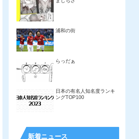
まじちさ
浦和の街
らっだぁ
日本の有名人知名度ランキ
ングTOP100
新着ニュース