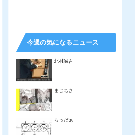
今週の気になるニュース
北村誠吾
まじちさ
らっだぁ