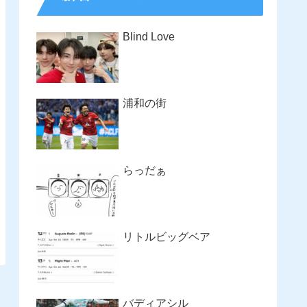
Blind Love
浦和の街
らっだぁ
リトルビッグベア
バディアシル