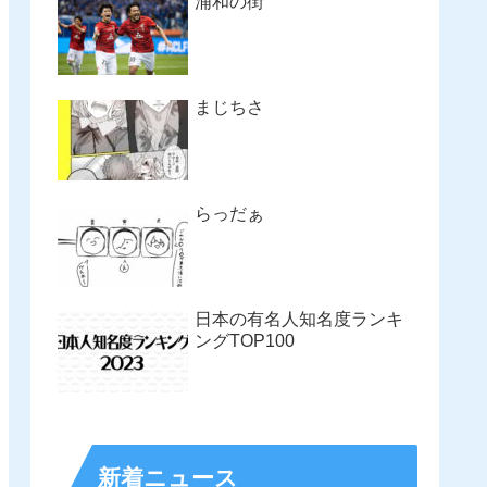
浦和の街
まじちさ
らっだぁ
日本の有名人知名度ランキ
ングTOP100
新着ニュース