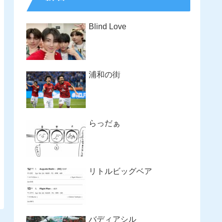
Blind Love
浦和の街
らっだぁ
リトルビッグベア
バディアシル