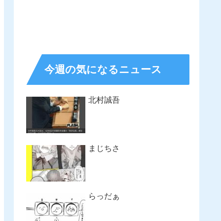
今週の気になるニュース
北村誠吾
まじちさ
らっだぁ