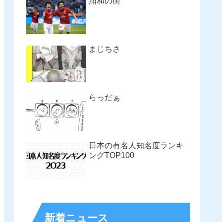
浦和の街
まじちさ
らっだぁ
日本の有名人知名度ランキ
ングTOP100
新着ニュース