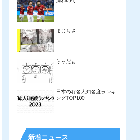
浦和の街
まじちさ
らっだぁ
日本の有名人知名度ランキ
ングTOP100
新着ニュース