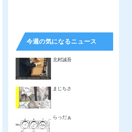
今週の気になるニュース
北村誠吾
まじちさ
らっだぁ