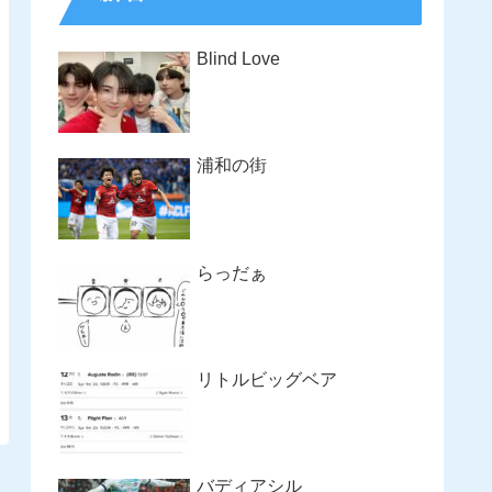
Blind Love
浦和の街
らっだぁ
リトルビッグベア
バディアシル