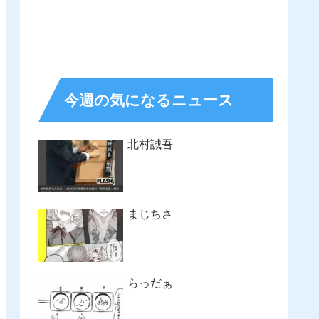
今週の気になるニュース
北村誠吾
まじちさ
らっだぁ