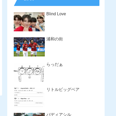
Blind Love
浦和の街
らっだぁ
リトルビッグベア
バディアシル