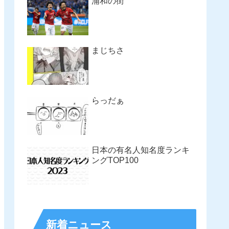
浦和の街
まじちさ
らっだぁ
日本の有名人知名度ランキ
ングTOP100
新着ニュース