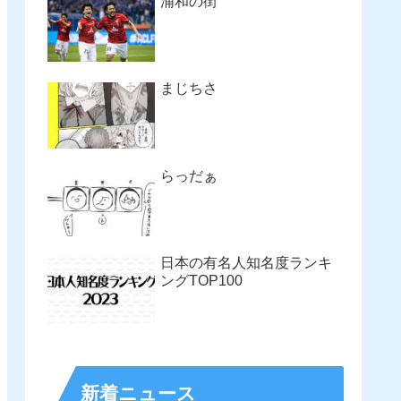
浦和の街
まじちさ
らっだぁ
日本の有名人知名度ランキ
ングTOP100
新着ニュース