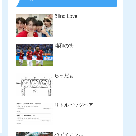
Blind Love
浦和の街
らっだぁ
リトルビッグベア
バディアシル