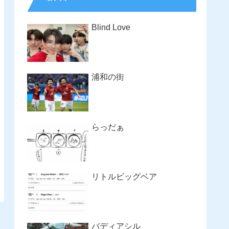
Blind Love
浦和の街
らっだぁ
リトルビッグベア
バディアシル