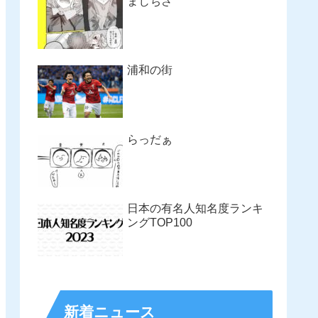
まじちさ
浦和の街
らっだぁ
日本の有名人知名度ランキ
ングTOP100
新着ニュース