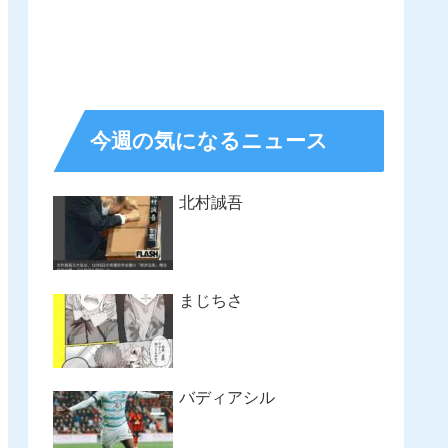
今週の気になるニュース
北村誠吾
まじちさ
バディアシル