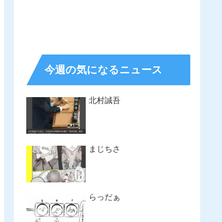
今週の気になるニュース
北村誠吾
まじちさ
らっだぁ