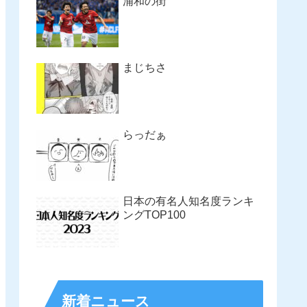
浦和の街
まじちさ
らっだぁ
日本の有名人知名度ランキ
ングTOP100
新着ニュース