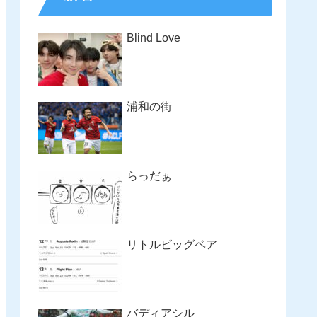
Blind Love
浦和の街
らっだぁ
リトルビッグベア
バディアシル