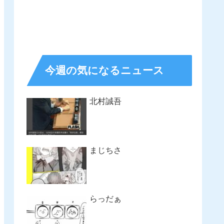
今週の気になるニュース
北村誠吾
まじちさ
らっだぁ