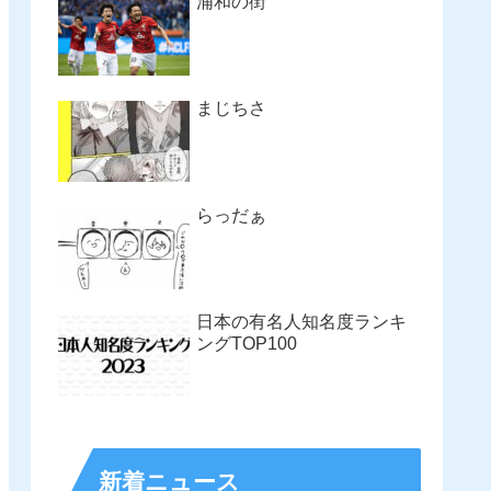
浦和の街
まじちさ
らっだぁ
日本の有名人知名度ランキ
ングTOP100
新着ニュース