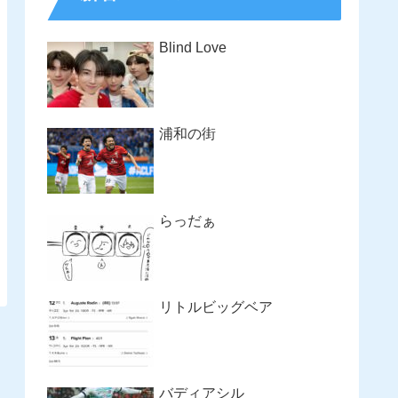
Blind Love
浦和の街
らっだぁ
リトルビッグベア
バディアシル