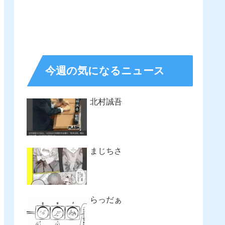
今週の気になるニュース
北村誠吾
まじちさ
らっだぁ