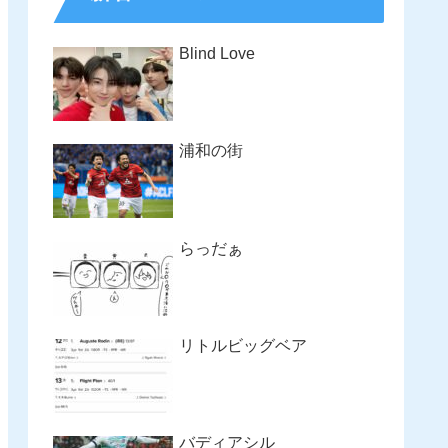
Blind Love
浦和の街
らっだぁ
リトルビッグベア
バディアシル