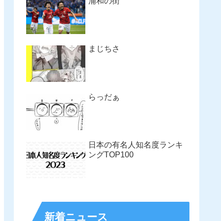
浦和の街
まじちさ
らっだぁ
日本の有名人知名度ランキ
ングTOP100
新着ニュース