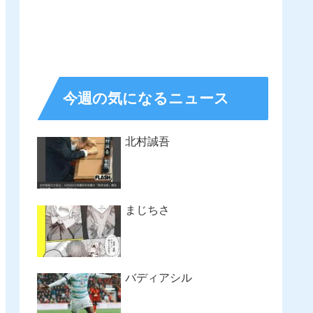
今週の気になるニュース
北村誠吾
まじちさ
バディアシル