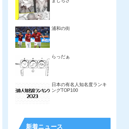
まじちさ
浦和の街
らっだぁ
日本の有名人知名度ランキ
ングTOP100
新着ニュース