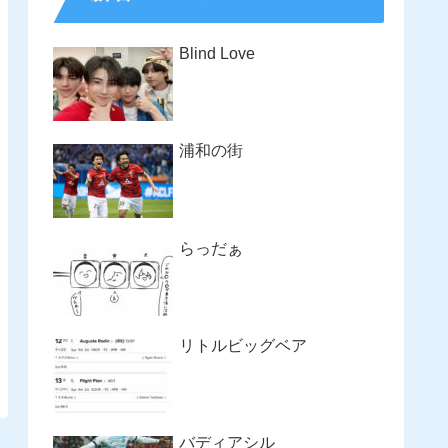
Blind Love
浦和の街
らっだぁ
リトルビッグベア
バディアシル