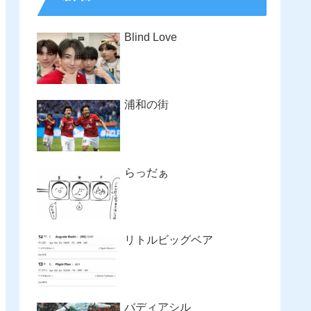
Blind Love
浦和の街
らっだぁ
リトルビッグベア
バディアシル