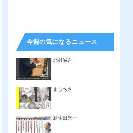
今週の気になるニュース
北村誠吾
まじちさ
萩生田光一