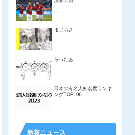
浦和の街
まじちさ
らっだぁ
日本の有名人知名度ランキ
ングTOP100
新着ニュース