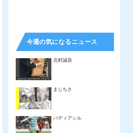
今週の気になるニュース
北村誠吾
まじちさ
バディアシル