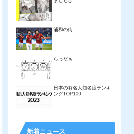
まじちさ
浦和の街
らっだぁ
日本の有名人知名度ランキ
ングTOP100
新着ニュース