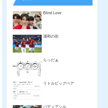
Blind Love
浦和の街
らっだぁ
リトルビッグベア
バディアシル