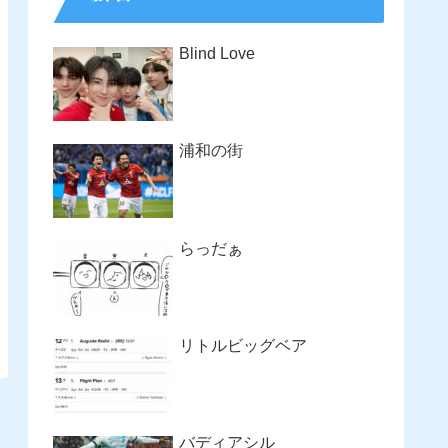
Blind Love
浦和の街
らっだぁ
リトルビッグベア
バディアシル