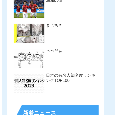
浦和の街
まじちさ
らっだぁ
日本の有名人知名度ランキ
ングTOP100
新着ニュース