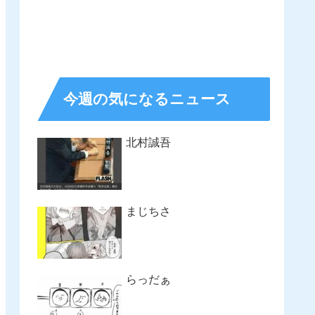
今週の気になるニュース
北村誠吾
まじちさ
らっだぁ