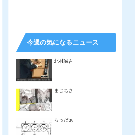
今週の気になるニュース
北村誠吾
まじちさ
らっだぁ