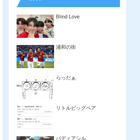
Blind Love
浦和の街
らっだぁ
リトルビッグベア
バディアシル