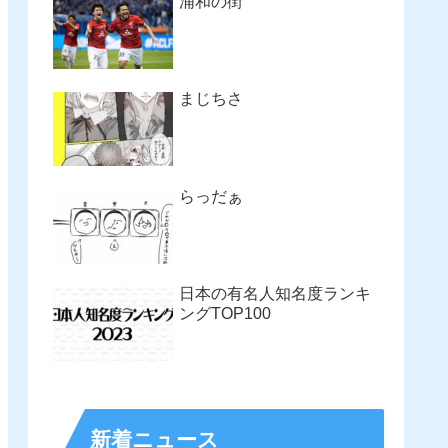
浦和の街
まじちさ
らっだぁ
日本の有名人知名度ランキ
ングTOP100
新着ニュース