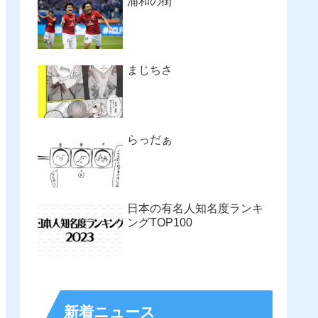
浦和の街
まじちさ
らっだぁ
日本の有名人知名度ランキ
ングTOP100
新着ニュース