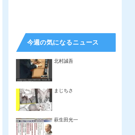
今週の気になるニュース
北村誠吾
まじちさ
萩生田光一