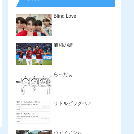
Blind Love
浦和の街
らっだぁ
リトルビッグベア
バディアシル