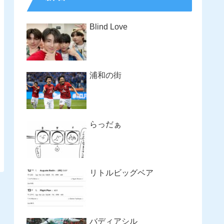
Blind Love
浦和の街
らっだぁ
リトルビッグベア
バディアシル