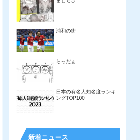
まじちさ
浦和の街
らっだぁ
日本の有名人知名度ランキ
ングTOP100
新着ニュース