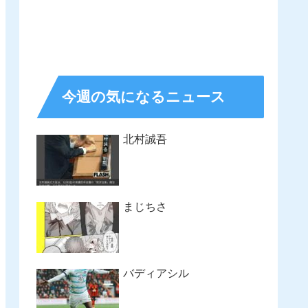
今週の気になるニュース
北村誠吾
まじちさ
バディアシル