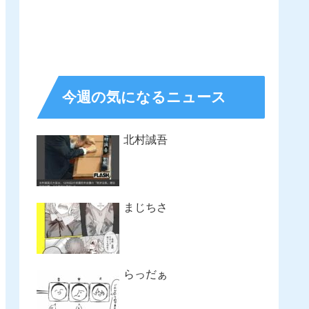
今週の気になるニュース
北村誠吾
まじちさ
らっだぁ