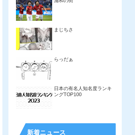
浦和の街
まじちさ
らっだぁ
日本の有名人知名度ランキ
ングTOP100
新着ニュース