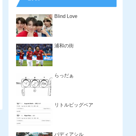
Blind Love
浦和の街
らっだぁ
リトルビッグベア
バディアシル