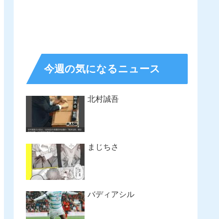
今週の気になるニュース
北村誠吾
まじちさ
バディアシル