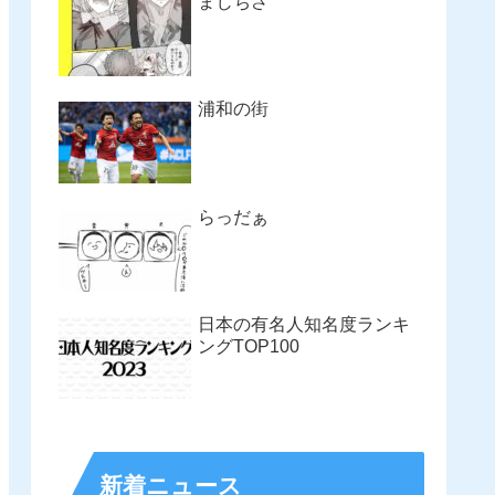
まじちさ
浦和の街
らっだぁ
日本の有名人知名度ランキ
ングTOP100
新着ニュース