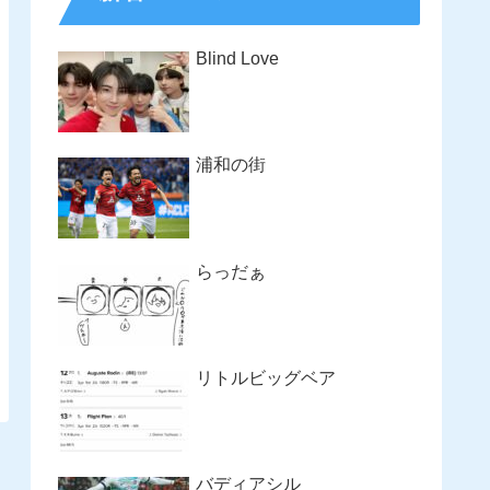
Blind Love
浦和の街
らっだぁ
リトルビッグベア
バディアシル