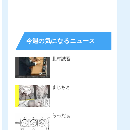
今週の気になるニュース
北村誠吾
まじちさ
らっだぁ