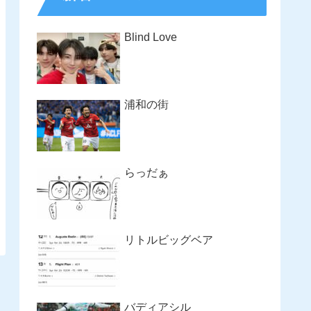
Blind Love
浦和の街
らっだぁ
リトルビッグベア
バディアシル