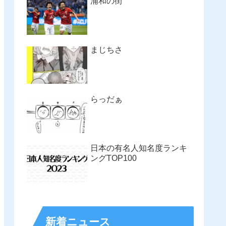
浦和の街
まじちさ
らっだぁ
日本の有名人知名度ランキ
ングTOP100
新着ニュース