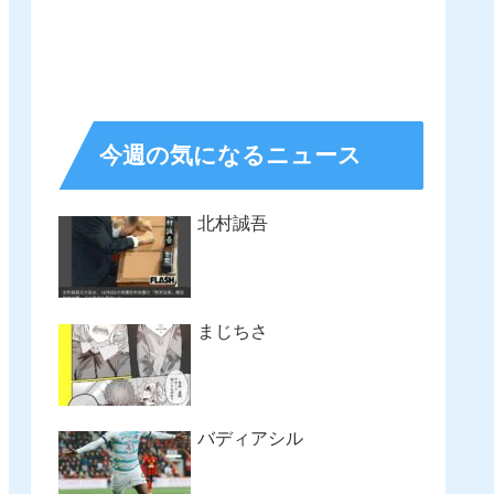
今週の気になるニュース
北村誠吾
まじちさ
バディアシル