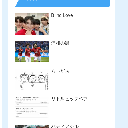
Blind Love
浦和の街
らっだぁ
リトルビッグベア
バディアシル