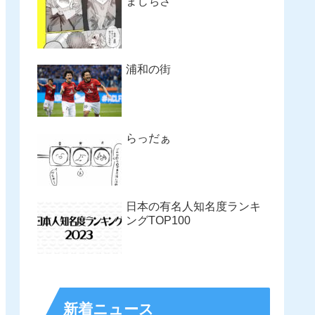
まじちさ
浦和の街
らっだぁ
日本の有名人知名度ランキ
ングTOP100
新着ニュース