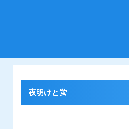
夜明けと蛍