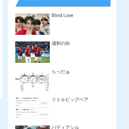
Blind Love
浦和の街
らっだぁ
リトルビッグベア
バディアシル