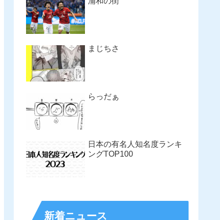
浦和の街
まじちさ
らっだぁ
日本の有名人知名度ランキ
ングTOP100
新着ニュース