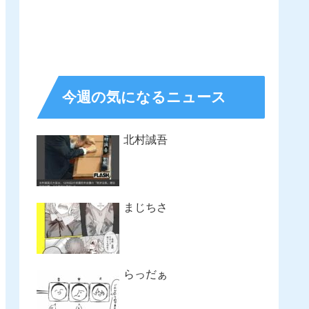
今週の気になるニュース
北村誠吾
まじちさ
らっだぁ