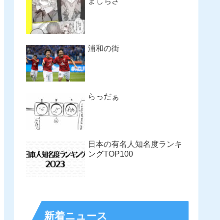
まじちさ
浦和の街
らっだぁ
日本の有名人知名度ランキ
ングTOP100
新着ニュース