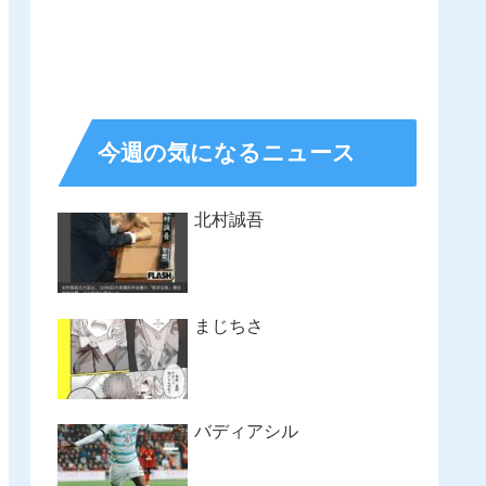
今週の気になるニュース
北村誠吾
まじちさ
バディアシル