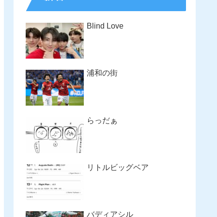
Blind Love
浦和の街
らっだぁ
リトルビッグベア
バディアシル