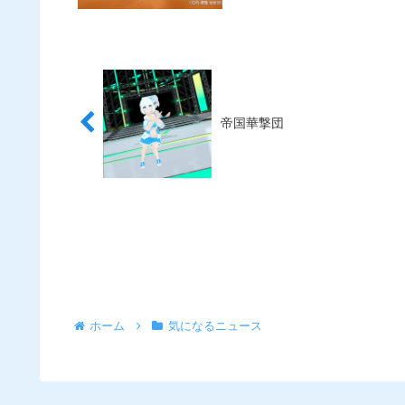
帝国華撃団
ホーム
気になるニュース