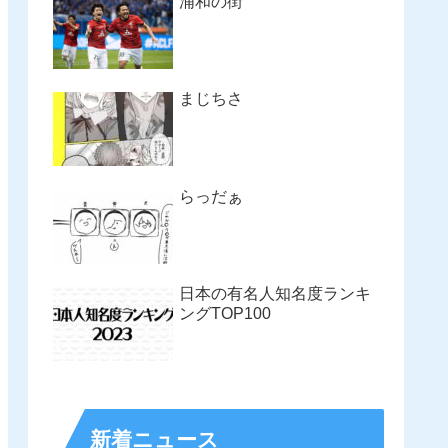
浦和の街
まじちさ
らっだぁ
日本の有名人知名度ランキ
ングTOP100
新着ニュース