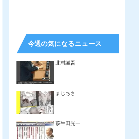
今週の気になるニュース
北村誠吾
まじちさ
萩生田光一