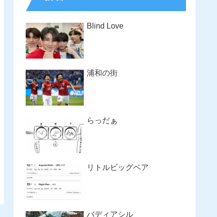
Blind Love
浦和の街
らっだぁ
リトルビッグベア
バディアシル