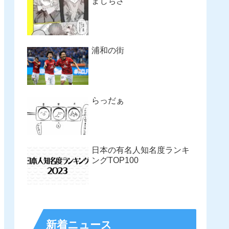
まじちさ
浦和の街
らっだぁ
日本の有名人知名度ランキ
ングTOP100
新着ニュース