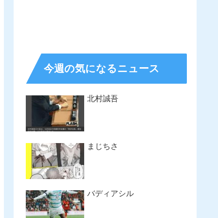
今週の気になるニュース
北村誠吾
まじちさ
バディアシル