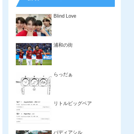
Blind Love
浦和の街
らっだぁ
リトルビッグベア
バディアシル