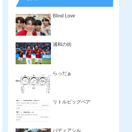
Blind Love
浦和の街
らっだぁ
リトルビッグベア
バディアシル