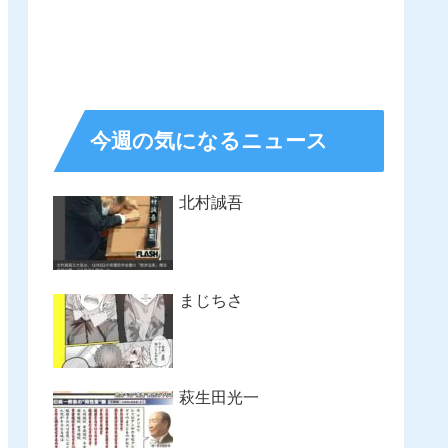
今週の気になるニュース
北村誠吾
まじちさ
萩生田光一