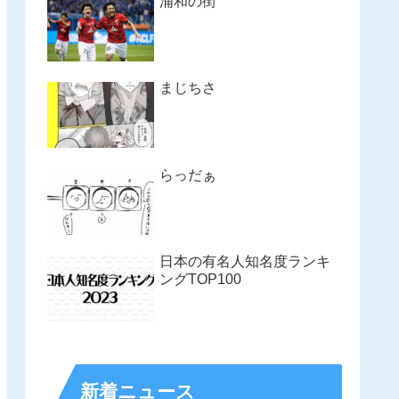
浦和の街
まじちさ
らっだぁ
日本の有名人知名度ランキ
ングTOP100
新着ニュース