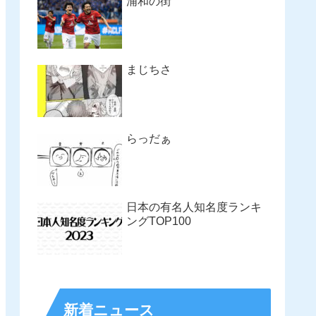
浦和の街
まじちさ
らっだぁ
日本の有名人知名度ランキ
ングTOP100
新着ニュース