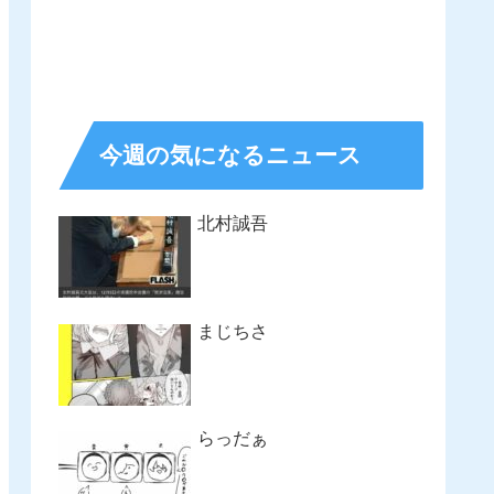
今週の気になるニュース
北村誠吾
まじちさ
らっだぁ