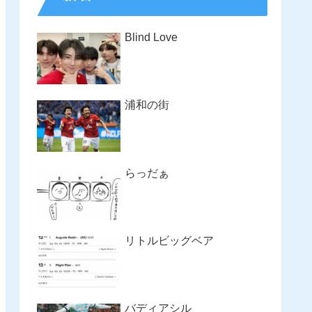
Blind Love
浦和の街
らっだぁ
リトルビッグベア
バディアシル