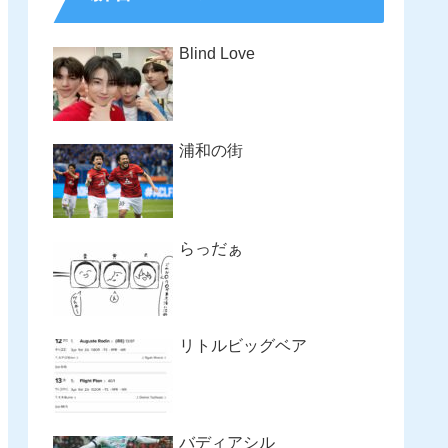
Blind Love
浦和の街
らっだぁ
リトルビッグベア
バディアシル