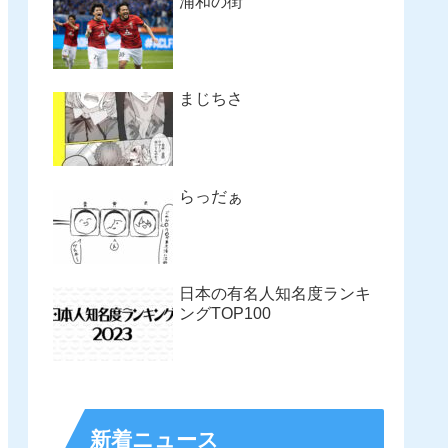
浦和の街
まじちさ
らっだぁ
日本の有名人知名度ランキ
ングTOP100
新着ニュース