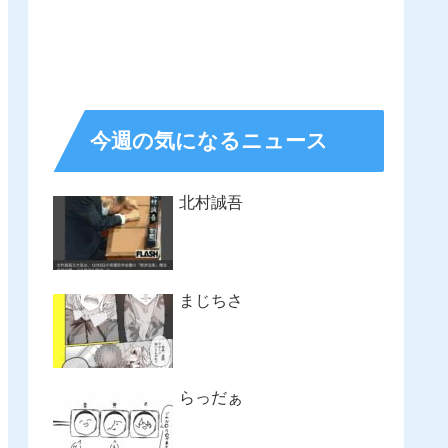
今週の気になるニュース
北村誠吾
まじちさ
らっだぁ