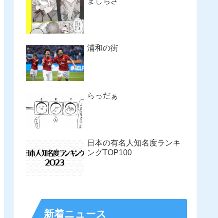
まじちさ
浦和の街
らっだぁ
日本の有名人知名度ランキ
ングTOP100
新着ニュース