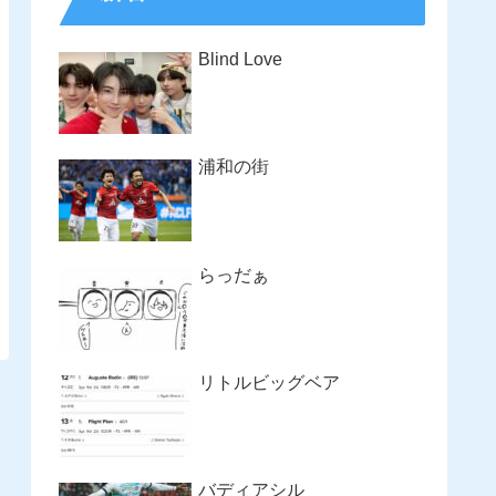
Blind Love
浦和の街
らっだぁ
リトルビッグベア
バディアシル