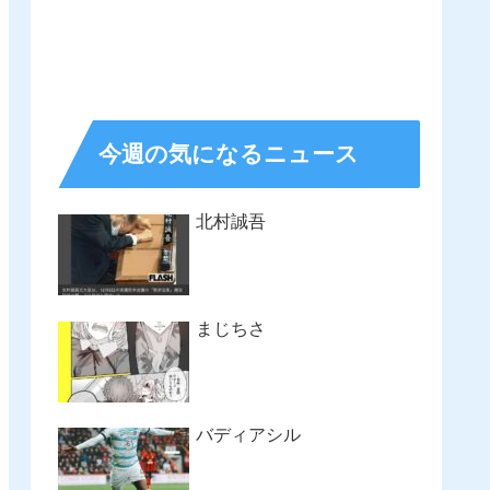
今週の気になるニュース
北村誠吾
まじちさ
バディアシル