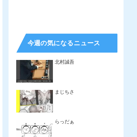
今週の気になるニュース
北村誠吾
まじちさ
らっだぁ