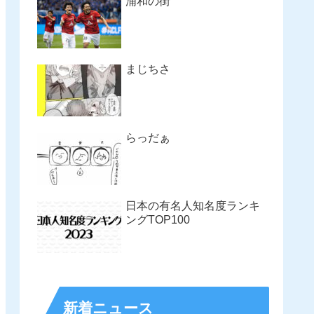
浦和の街
まじちさ
らっだぁ
日本の有名人知名度ランキ
ングTOP100
新着ニュース