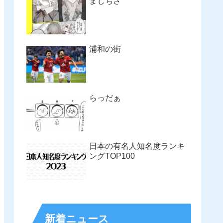
まじちさ
浦和の街
らっだぁ
日本の有名人知名度ランキ
ングTOP100
新着ニュース