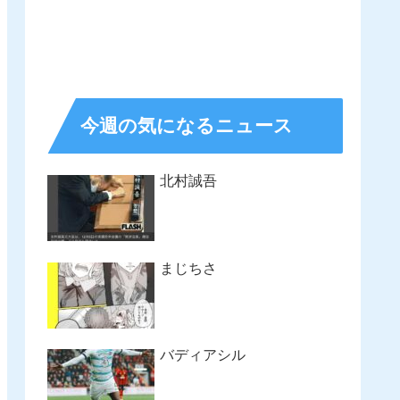
今週の気になるニュース
北村誠吾
まじちさ
バディアシル