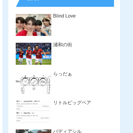
Blind Love
浦和の街
らっだぁ
リトルビッグベア
バディアシル