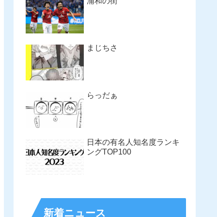
浦和の街
まじちさ
らっだぁ
日本の有名人知名度ランキ
ングTOP100
新着ニュース