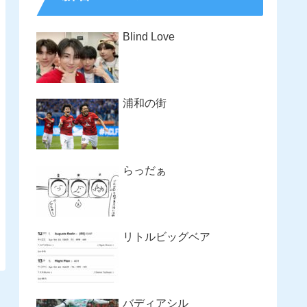
Blind Love
浦和の街
らっだぁ
リトルビッグベア
バディアシル