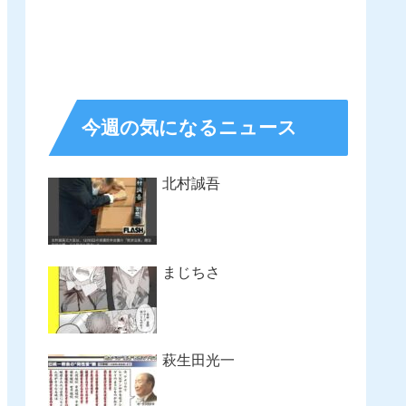
今週の気になるニュース
北村誠吾
まじちさ
萩生田光一