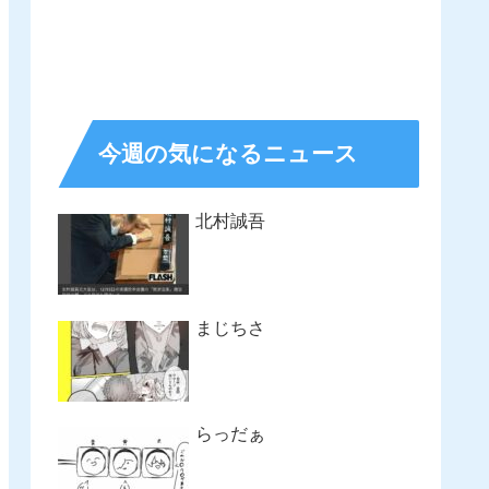
今週の気になるニュース
北村誠吾
まじちさ
らっだぁ