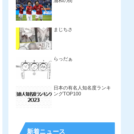
浦和の街
まじちさ
らっだぁ
日本の有名人知名度ランキ
ングTOP100
新着ニュース