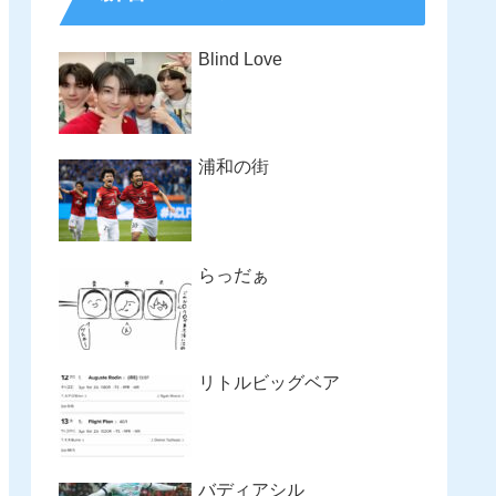
Blind Love
浦和の街
らっだぁ
リトルビッグベア
バディアシル