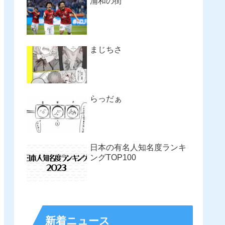
浦和の街
まじちさ
らっだぁ
日本の有名人知名度ランキ
ングTOP100
新着ニュース