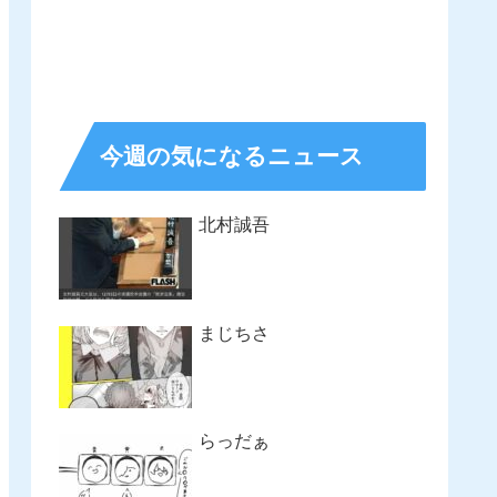
今週の気になるニュース
北村誠吾
まじちさ
らっだぁ