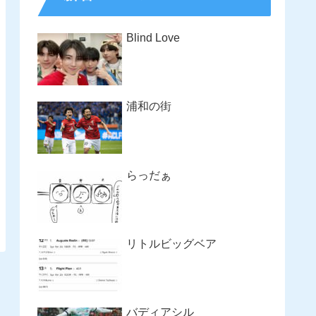
Blind Love
浦和の街
らっだぁ
リトルビッグベア
バディアシル