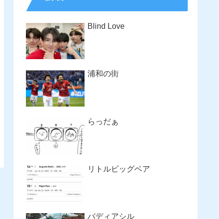
Blind Love
浦和の街
らっだぁ
リトルビッグベア
バディアシル