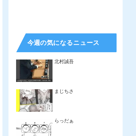
今週の気になるニュース
北村誠吾
まじちさ
らっだぁ