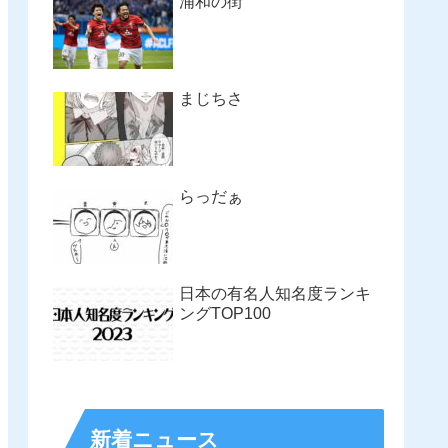
浦和の街
まじちさ
らっだぁ
日本の有名人知名度ランキ
ングTOP100
新着ニュース